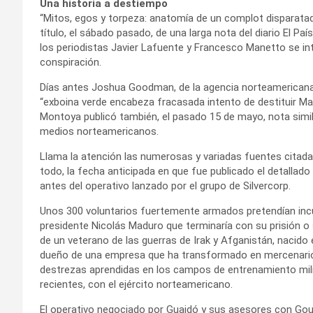
Una historia a destiempo
“Mitos, egos y torpeza: anatomía de un complot disparatad
título, el sábado pasado, de una larga nota del diario El Pa
los periodistas Javier Lafuente y Francesco Manetto se int
conspiración.
Días antes Joshua Goodman, de la agencia norteamericana 
“exboina verde encabeza fracasada intento de destituir Ma
Montoya publicó también, el pasado 15 de mayo, nota simila
medios norteamericanos.
Llama la atención las numerosas y variadas fuentes citadas
todo, la fecha anticipada en que fue publicado el detallad
antes del operativo lanzado por el grupo de Silvercorp.
Unos 300 voluntarios fuertemente armados pretendían incur
presidente Nicolás Maduro que terminaría con su prisión o s
de un veterano de las guerras de Irak y Afganistán, nacid
dueño de una empresa que ha transformado en mercenarios
destrezas aprendidas en los campos de entrenamiento mil
recientes, con el ejército norteamericano.
El operativo negociado por Guaidó y sus asesores con Goud