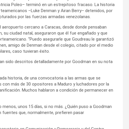
atricia Poleo– terminó en un estrepitoso fracaso. La historia
rteamericanos –Luke Denman y Airan Berry– detenidos, por
pturados por las fuerzas armadas venezolanas.
el aeropuerto cercano a Caracas, desde donde pensaban
, su ciudad natal, aseguraron que él fue engañado y que
norteamericano. “Puedo asegurarle que Goudreau le garantizó
hen, amigo de Denman desde el colegio, citado por el medio
lares, caso tuvieran éxito.
an sido descritos detalladamente por Goodman en su nota
tada historia, de una convocatoria a las armas que se
tas con más de 30 opositores a Maduro y luchadores por la
lanificación. Muchos hablaron a condición de permanecer en
 lo menos, unos 15 días, si no más. ¿Quién puso a Goodman
on fuentes que, normalmente, prefieren pasar
bservatorio en Comunicación y Democracia y del Centro