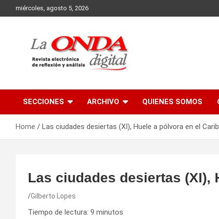
Skip
miércoles, agosto 5, 2026
to
content
Revista electronica de reflexion y analisis
SECCIONES
ARCHIVO
QUIENES SOMOS
Home
Las ciudades desiertas (XI), Huele a pólvora en el Cari
Las ciudades desiertas (XI), 
Gilberto Lopes
Tiempo de lectura:
9
minutos