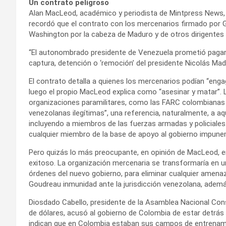
Un contrato peligroso
Alan MacLeod, académico y periodista de Mintpress News, 
recordó que el contrato con los mercenarios firmado por G
Washington por la cabeza de Maduro y de otros dirigentes 
“El autonombrado presidente de Venezuela prometió pagarl
captura, detención o ‘remoción’ del presidente Nicolás Madu
El contrato detalla a quienes los mercenarios podían “engage 
luego el propio MacLeod explica como “asesinar y matar”. La
organizaciones paramilitares, como las FARC colombianas o
venezolanas ilegítimas”, una referencia, naturalmente, a a
incluyendo a miembros de las fuerzas armadas y policiales.
cualquier miembro de la base de apoyo al gobierno impune
Pero quizás lo más preocupante, en opinión de MacLeod, er
exitoso. La organización mercenaria se transformaría en un
órdenes del nuevo gobierno, para eliminar cualquier amenaz
Goudreau inmunidad ante la jurisdicción venezolana, ademá
Diosdado Cabello, presidente de la Asamblea Nacional Con
de dólares, acusó al gobierno de Colombia de estar detrás
indican que en Colombia estaban sus campos de entrenamien