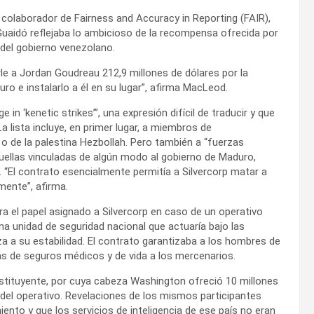
colaborador de Fairness and Accuracy in Reporting (FAIR),
uaidó reflejaba lo ambicioso de la recompensa ofrecida por
del gobierno venezolano.
e a Jordan Goudreau 212,9 millones de dólares por la
ro e instalarlo a él en su lugar”, afirma MacLeod.
in ‘kenetic strikes’”, una expresión difícil de traducir y que
 lista incluye, en primer lugar, a miembros de
 de la palestina Hezbollah. Pero también a “fuerzas
quellas vinculadas de algún modo al gobierno de Maduro,
 “El contrato esencialmente permitía a Silvercorp matar a
mente”, afirma.
a el papel asignado a Silvercorp en caso de un operativo
a unidad de seguridad nacional que actuaría bajo las
a a su estabilidad. El contrato garantizaba a los hombres de
s de seguros médicos y de vida a los mercenarios.
stituyente, por cuya cabeza Washington ofreció 10 millones
 del operativo. Revelaciones de los mismos participantes
to y que los servicios de inteligencia de ese país no eran