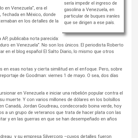
sería impedir el ingreso de
o en Venezuela”, era el
gasolina a Venezuela, en
ís, fechada en México, donde
particular de buques iraníes
ernaban en los detalles de la
que se dirigen a ese país.
AP, publicaba nota parecida:
duro en Venezuela”. No son los únicos. El periodista Roberto
r en el blog español El Salto Diario, lo mismo que otros
 en esas notas y cierta similitud en el enfoque. Pero, sobre
o reportaje de Goodman: viernes 1 de mayo. O sea, dos días
sionar en Venezuela e iniciar una rebelión popular contra el
u muerte. Y con varios millones de dólares en los bolsillos
o en Canadá, Jordan Goudreau, condecorado boina verde, hoy
 a un grupo de veteranos que trata de hacer plata con las
itar y en las guerras en que se han desempeñado en años
reau ­ y su empresa Silvercorp –cuyos detalles fueron