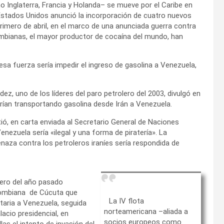
 Inglaterra, Francia y Holanda– se mueve por el Caribe en
stados Unidos anunció la incorporación de cuatro nuevos
primero de abril, en el marco de una anunciada guerra contra
lombianas, el mayor productor de cocaína del mundo, han
sa fuerza sería impedir el ingreso de gasolina a Venezuela,
ez, uno de los líderes del paro petrolero del 2003, divulgó en
arían transportando gasolina desde Irán a Venezuela.
tió, en carta enviada al Secretario General de Naciones
Venezuela sería «ilegal y una forma de piratería». La
menaza contra los petroleros iraníes sería respondida de
rero del año pasado
olombiana de Cúcuta que
La IV flota
taria a Venezuela, seguida
norteamericana –aliada a
acio presidencial, en
socios europeos como
las el intento de invasión del