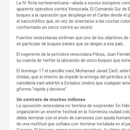
La IV flota norteamericana –aliada a socios europeos como
aparente operativo contra Venezuela. El Comando Sur de E
buques a la operación que despliega en el Caribe desde el 
el narcotráfico que, en vez de orientarse a las costas co
conformado un cerco contra su vecino.
Fuentes venezolanas estiman que uno de los objetivos de e
en particular de buques iraníes que se dirigen a ese país.
El exgerente de la petrolera venezolana Pdvsa, Juan Fernánd
su cuenta de twitter la ubicación de cinco buques que est
El domingo 17 el canciller iraní, Mohamad Javad Zarif, advir
Unidas, que el intento de impedir la entrega del petróleo a 
cancillería iraní advirtió a Estados Unidos que cualquier a
gforma “rápida y decisiva”.
Un contrato de muchos millones
La oposición venezolana no termina de sorprender. En feb
organizaron un enorme festival en la fronteriza ciudad c
debía terminar con el envío de camiones con ayuda humani
de una multitud que soñaba con terminar instalada en el pal
Caracas. El fracaso animó nuevas iniciativas, la última de el