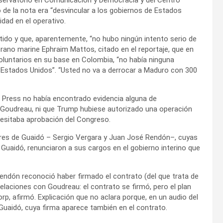
o de la nota era “desvincular a los gobiernos de Estados
dad en el operativo.
do y que, aparentemente, “no hubo ningún intento serio de
erano marine Ephraim Mattos, citado en el reportaje, que en
luntarios en su base en Colombia, “no había ninguna
los Estados Unidos”. “Usted no va a derrocar a Maduro con 300
 Press no había encontrado evidencia alguna de
e Goudreau, ni que Trump hubiese autorizado una operación
cesitaba aprobación del Congreso.
sores de Guaidó – Sergio Vergara y Juan José Rendón–, cuyas
 Guaidó, renunciaron a sus cargos en el gobierno interino que
ndón reconoció haber firmado el contrato (del que trata de
relaciones con Goudreau: el contrato se firmó, pero el plan
rp, afirmó. Explicación que no aclara porque, en un audio del
 Guaidó, cuya firma aparece también en el contrato.