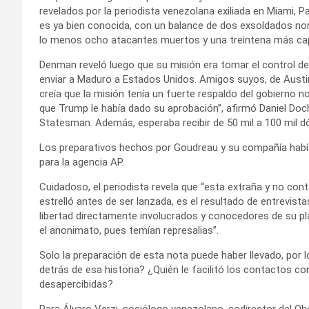
revelados por la periodista venezolana exiliada en Miami, P
es ya bien conocida, con un balance de dos exsoldados no
lo menos ocho atacantes muertos y una treintena más ca
Denman reveló luego que su misión era tomar el control d
enviar a Maduro a Estados Unidos. Amigos suyos, de Austin
creía que la misión tenía un fuerte respaldo del gobierno 
que Trump le había dado su aprobación”, afirmó Daniel Doc
Statesman. Además, esperaba recibir de 50 mil a 100 mil dó
Los preparativos hechos por Goudreau y su compañía habí
para la agencia AP.
Cuidadoso, el periodista revela que “esta extraña y no con
estrelló antes de ser lanzada, es el resultado de entrevis
libertad directamente involucrados y conocedores de su p
el anonimato, pues temían represalias”.
Solo la preparación de esta nota puede haber llevado, por
detrás de esa historia? ¿Quién le facilitó los contactos c
desapercibidas?
Para Álvaro Verzi, sociólogo venezolano, codirector del O