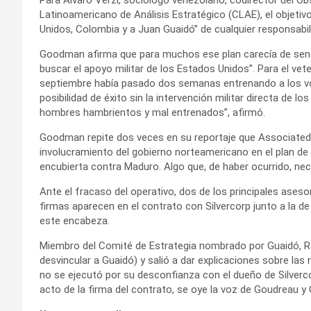
Latinoamericano de Análisis Estratégico (CLAE), el objetiv
Unidos, Colombia y a Juan Guaidó” de cualquier responsabili
Goodman afirma que para muchos ese plan carecía de senti
buscar el apoyo militar de los Estados Unidos”. Para el vet
septiembre había pasado dos semanas entrenando a los vo
posibilidad de éxito sin la intervención militar directa de 
hombres hambrientos y mal entrenados”, afirmó.
Goodman repite dos veces en su reportaje que Associated
involucramiento del gobierno norteamericano en el plan d
encubierta contra Maduro. Algo que, de haber ocurrido, ne
Ante el fracaso del operativo, dos de los principales ase
firmas aparecen en el contrato con Silvercorp junto a la de
este encabeza.
Miembro del Comité de Estrategia nombrado por Guaidó, Re
desvincular a Guaidó) y salió a dar explicaciones sobre las 
no se ejecutó por su desconfianza con el dueño de Silverco
acto de la firma del contrato, se oye la voz de Goudreau y