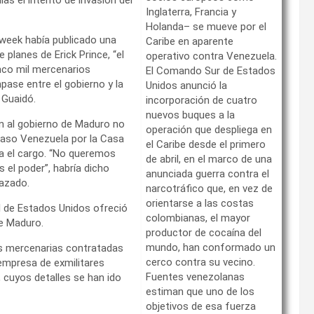
Inglaterra, Francia y
Holanda– se mueve por el
sweek había publicado una
Caribe en aparente
planes de Erick Prince, “el
operativo contra Venezuela.
inco mil mercenarios
El Comando Sur de Estados
pase entre el gobierno y la
Unidos anunció la
 Guaidó.
incorporación de cuatro
nuevos buques a la
n al gobierno de Maduro no
operación que despliega en
caso Venezuela por la Casa
el Caribe desde el primero
ba el cargo. “No queremos
de abril, en el marco de una
el poder”, habría dicho
anunciada guerra contra el
azado.
narcotráfico que, en vez de
orientarse a las costas
l de Estados Unidos ofreció
colombianas, el mayor
e Maduro.
productor de cocaína del
mundo, han conformado un
s mercenarias contratadas
cerco contra su vecino.
 empresa de exmilitares
Fuentes venezolanas
 cuyos detalles se han ido
estiman que uno de los
objetivos de esa fuerza