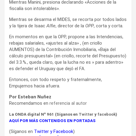
Mientras Manini, presiona declarando «Acciones de la
fiscalía son intolerables».
Mientras se desarma el MIDES, se recorta por todos lados
y la tijera de Isaac
Alfie
, director de la
OPP
, corta y corta.
En momentos en que la OPP, propone a las Intendencias,
rebajas salariales, «ajustes al alza» , (en criollo
AUMENTOS) de la Contribución Inmobiliaria, «Baja del
cálculo presupuestal» (en criollo, recorte del Presupuesto)
del 3.3.%., queda claro, que la lucha no es » para adentro»
es defender el Uruguay que dejó el FA.
Entonces, con todo respeto y fraternalmente,
Empujemos hacia afuera.
Por Esteban Nuñez
Recomendamos en
referencia al autor
La ONDA digital Nº 961 (Síganos en
Twitter
y
facebook
)
AQUÍ POR MÁS CONTENIDOS EN PORTADAS
(Síganos en
Twitter
y
Facebook
)