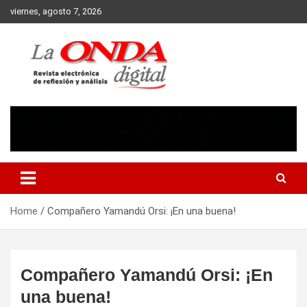
Skip
viernes, agosto 7, 2026
to
content
Revista electronica de reflexion y analisis
Home
Compañero Yamandú Orsi: ¡En una buena!
Compañero Yamandú Orsi: ¡En
una buena!