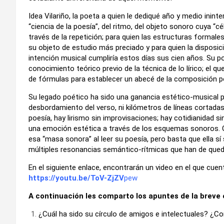
Idea Vilariño, la poeta a quien le dediqué año y medio inin
“ciencia de la poesía”, del ritmo, del objeto sonoro cuya “cé
través de la repetición; para quien las estructuras formale
su objeto de estudio más preciado y para quien la disposic
intención musical cumpliría estos días sus cien años. Su po
conocimiento teórico previo de la técnica de lo lírico; el q
de fórmulas para establecer un abecé de la composición p
Su legado poético ha sido una ganancia estético-musical p
desbordamiento del verso, ni kilómetros de líneas cortadas 
poesía, hay lirismo sin improvisaciones; hay cotidianidad s
una emoción estética a través de los esquemas sonoros.
esa “masa sonora” al leer su poesía, pero basta que ella s
múltiples resonancias semántico-rítmicas que han de quedar
En el siguiente enlace, encontrarán un video en el que cu
https://youtu.be/ToV-ZjZV
pew
A continuación les comparto los apuntes de la breve e
¿Cuál ha sido su círculo de amigos e intelectuales? ¿