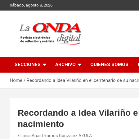
Skip
sábado, agosto 8, 2026
to
content
Revista electronica de reflexion y analisis
SECCIONES
ARCHIVO
QUIENES SOMOS
Home
Recordando a Idea Vilariño en el centenario de su nac
Recordando a Idea Vilariño e
nacimiento
Tania Anaid Ramos González AZULA