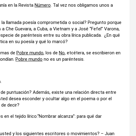
unía en la Revista
Número
. Tal vez nos obligamos unos a
 de la llamada poesía comprometida o social? Pregunto porque
a Che Guevara, a Cuba, a Vietnam y a José “Fefel” Varona,
pecie de paréntesis entre su obra lírica publicada. ¿En qué
ica en su poesía y qué lo marcó?
oemas de
Pobre mundo
, los de
No
, etcétera, se escribieron en
pondían.
Pobre mundo
no es un paréntesis.
.
s de puntuación? Además, existe una relación directa entre
sted desea esconder y ocultar algo en el poema o por el
 de decir?
en el tejido lírico.“Nombrar alcanza”: para qué dar
re usted y los siguientes escritores o movimientos? – Juan