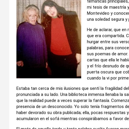
temáticas principales,
mi tesis de maestría 
Montevideo y conocerla
una soledad segura y 
He de aclarar, que en 
que era compartida. C
hurgar entre sus vers
palabras, para conoce
sus poemas de amor. L
cartas que ella le hab
y el frío desnudo de q
puerta oscura que cob
cuando la vi por prime
Estaba tan cerca de mis ilusiones que sentí la fragilidad 
pronunciada a su lado. Una biblioteca inmensa llenaba la s
que la realidad puede a veces superar la fantasía. Comen
presencia de un desconocido. Yo solo tenía fragmentos de s
haber devorado su obra publicada; ella, pocas respuestas y
acumularon en el sofá mientras conspirábamos a favor de 
El mate de aquella tarde y tanta palabra suelta fueron marca