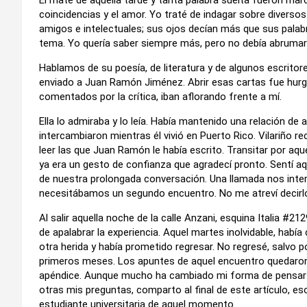
coincidencias y el amor. Yo traté de indagar sobre diverso
amigos e intelectuales; sus ojos decían más que sus palab
tema. Yo quería saber siempre más, pero no debía abrumar
Hablamos de su poesía, de literatura y de algunos escritor
enviado a Juan Ramón Jiménez. Abrir esas cartas fue hurg
comentados por la crítica, iban aflorando frente a mí.
Ella lo admiraba y lo leía. Había mantenido una relación de
intercambiaron mientras él vivió en Puerto Rico. Vilariño 
leer las que Juan Ramón le había escrito. Transitar por aq
ya era un gesto de confianza que agradecí pronto. Sentí a
de nuestra prolongada conversación. Una llamada nos inter
necesitábamos un segundo encuentro. No me atreví decirlo, 
Al salir aquella noche de la calle Anzani, esquina Italia #21
de apalabrar la experiencia. Aquel martes inolvidable, habí
otra herida y había prometido regresar. No regresé, salvo
primeros meses. Los apuntes de aquel encuentro quedaron
apéndice. Aunque mucho ha cambiado mi forma de pensar d
otras mis preguntas, comparto al final de este artículo, es
estudiante universitaria de aquel momento.