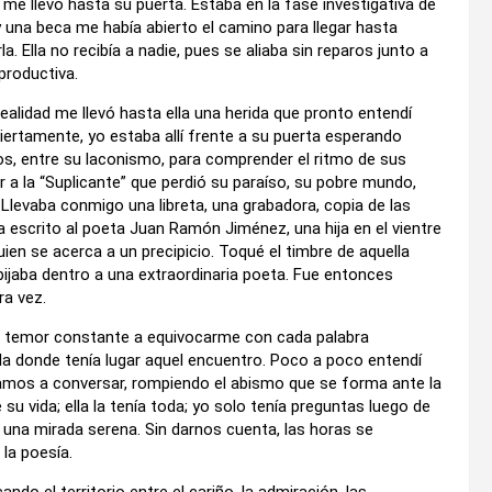
 me llevó hasta su puerta. Estaba en la fase investigativa de
y una beca me había abierto el camino para llegar hasta
. Ella no recibía a nadie, pues se aliaba sin reparos junto a
productiva.
realidad me llevó hasta ella una herida que pronto entendí
iertamente, yo estaba allí frente a su puerta esperando
os, entre su laconismo, para comprender el ritmo de sus
r a la “Suplicante” que perdió su paraíso, su pobre mundo,
levaba conmigo una libreta, una grabadora, copia de las
ía escrito al poeta Juan Ramón Jiménez, una hija en el vientre
uien se acerca a un precipicio. Toqué el timbre de aquella
ijaba dentro a una extraordinaria poeta. Fue entonces
ra vez.
del temor constante a equivocarme con cada palabra
ala donde tenía lugar aquel encuentro. Poco a poco entendí
zamos a conversar, rompiendo el abismo que se forma ante la
u vida; ella la tenía toda; yo solo tenía preguntas luego de
 una mirada serena. Sin darnos cuenta, las horas se
la poesía.
ndo el territorio entre el cariño, la admiración, las