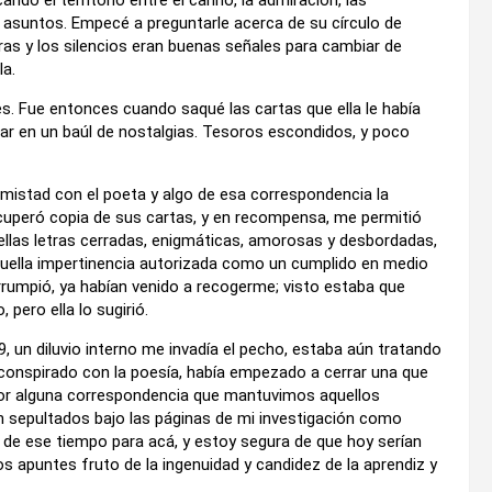
s asuntos. Empecé a preguntarle acerca de su círculo de
ras y los silencios eran buenas señales para cambiar de
la.
es. Fue entonces cuando saqué las cartas que ella le había
ar en un baúl de nostalgias. Tesoros escondidos, y poco
 amistad con el poeta y algo de esa correspondencia la
recuperó copia de sus cartas, y en recompensa, me permitió
uellas letras cerradas, enigmáticas, amorosas y desbordadas,
quella impertinencia autorizada como un cumplido en medio
rumpió, ya habían venido a recogerme; visto estaba que
pero ella lo sugirió.
29, un diluvio interno me invadía el pecho, estaba aún tratando
a conspirado con la poesía, había empezado a cerrar una que
 por alguna correspondencia que mantuvimos aquellos
 sepultados bajo las páginas de mi investigación como
e ese tiempo para acá, y estoy segura de que hoy serían
os apuntes fruto de la ingenuidad y candidez de la aprendiz y