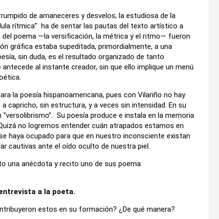
terrumpido de amaneceres y desvelos; la estudiosa de la
lula rítmica” ha de sentar las pautas del texto artístico a
s del poema —la versificación, la métrica y el ritmo— fueron
ión gráfica estaba supeditada, primordialmente, a una
esía, sin duda, es el resultado organizado de tanto
ue antecede al instante creador, sin que ello implique un menú
oética.
ara la poesía hispanoamericana, pues con Vilariño no hay
a capricho, sin estructura, y a veces sin intensidad. En su
in “versolibrismo”. Su poesía produce e instala en la memoria
 Quizá no logremos entender cuán atrapados estamos en
í se haya ocupado para que en nuestro inconsciente existan
 cautivas ante el oído oculto de nuestra piel.
ento una anécdota y recito uno de sus poema:
ntrevista a la poeta.
Contribuyeron estos en su formación? ¿De qué manera?