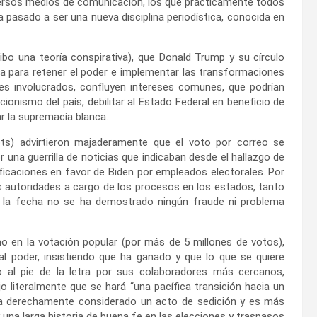
iversos medios de comunicación, los que prácticamente todos
a pasado a ser una nueva disciplina periodística, conocida en
bo una teoría conspirativa), que Donald Trump y su círculo
a para retener el poder e implementar las transformaciones
res involucrados, confluyen intereses comunes, que podrían
cionismo del país, debilitar al Estado Federal en beneficio de
r la supremacía blanca.
ts) advirtieron majaderamente que el voto por correo se
na guerrilla de noticias que indicaban desde el hallazgo de
ficaciones en favor de Biden por empleados electorales. Por
 autoridades a cargo de los procesos en los estados, tanto
 la fecha no se ha demostrado ningún fraude ni problema
mo en la votación popular (por más de 5 millones de votos),
l poder, insistiendo que ha ganado y que lo que se quiere
 al pie de la letra por sus colaboradores más cercanos,
o literalmente que se hará “una pacífica transición hacia un
a derechamente considerado un acto de sedición y es más
na larga historia de buena fe en las elecciones y traspasos