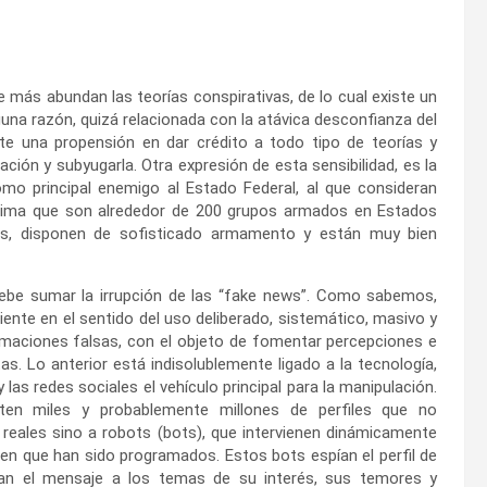
más abundan las teorías conspirativas, de lo cual existe un
alguna razón, quizá relacionada con la atávica desconfianza del
iste una propensión en dar crédito a todo tipo de teorías y
ción y subyugarla. Otra expresión de esta sensibilidad, es la
omo principal enemigo al Estado Federal, al que consideran
estima que son alrededor de 200 grupos armados en Estados
os, disponen de sofisticado armamento y están muy bien
ebe sumar la irrupción de las “fake news”. Como sabemos,
ente en el sentido del uso deliberado, sistemático, masivo y
rmaciones falsas, con el objeto de fomentar percepciones e
as. Lo anterior está indisolublemente ligado a la tecnología,
y las redes sociales el vehículo principal para la manipulación.
en miles y probablemente millones de perfiles que no
reales sino a robots (bots), que intervienen dinámicamente
en que han sido programados. Estos bots espían el perfil de
an el mensaje a los temas de su interés, sus temores y