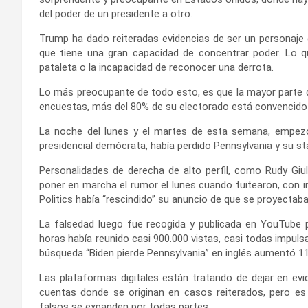
del poder de un presidente a otro.
Trump ha dado reiteradas evidencias de ser un personaje 
que tiene una gran capacidad de concentrar poder. Lo
pataleta o la incapacidad de reconocer una derrota.
Lo más preocupante de todo esto, es que la mayor parte d
encuestas, más del 80% de su electorado está convencido 
La noche del lunes y el martes de esta semana, empezó 
presidencial demócrata, había perdido Pennsylvania y su st
Personalidades de derecha de alto perfil, como Rudy Giul
poner en marcha el rumor el lunes cuando tuitearon, con inf
Politics había “rescindido” su anuncio de que se proyectaba 
La falsedad luego fue recogida y publicada en YouTube 
horas había reunido casi 900.000 vistas, casi todas impuls
búsqueda “Biden pierde Pennsylvania” en inglés aumentó 1
Las plataformas digitales están tratando de dejar en evi
cuentas donde se originan en casos reiterados, pero es
falsos se expanden por todas partes.