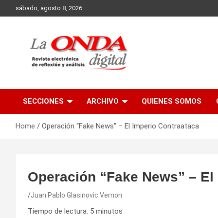
Skip
sábado, agosto 8, 2026
to
content
Revista electronica de reflexion y analisis
SECCIONES
ARCHIVO
QUIENES SOMOS
Home
Operación “Fake News” – El Imperio Contraataca
Operación “Fake News” – El 
Juan Pablo Glasinovic Vernon
Tiempo de lectura:
5
minutos