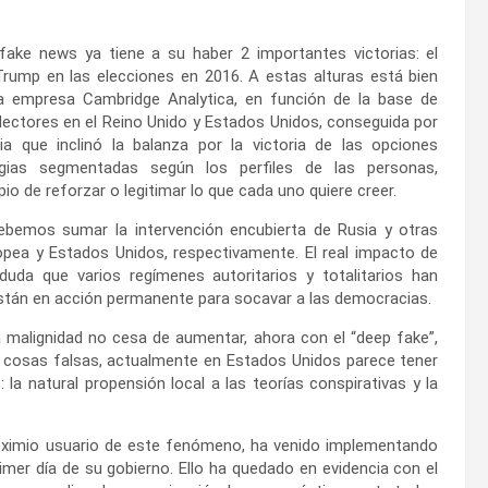
 fake news ya tiene a su haber 2 importantes victorias: el
 Trump en las elecciones en 2016. A estas alturas está bien
empresa Cambridge Analytica, en función de la base de
lectores en el Reino Unido y Estados Unidos, conseguida por
ia que inclinó la balanza por la victoria de las opciones
ias segmentadas según los perfiles de las personas,
o de reforzar o legitimar lo que cada uno quiere creer.
ebemos sumar la intervención encubierta de Rusia y otras
uropea y Estados Unidos, respectivamente. El real impacto de
uda que varios regímenes autoritarios y totalitarios han
stán en acción permanente para socavar a las democracias.
malignidad no cesa de aumentar, ahora con el “deep fake”,
o cosas falsas, actualmente en Estados Unidos parece tener
la natural propensión local a las teorías conspirativas y la
y eximio usuario de este fenómeno, ha venido implementando
mer día de su gobierno. Ello ha quedado en evidencia con el