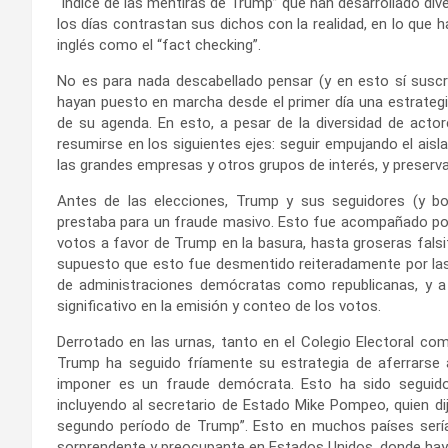
“índice de las mentiras de Trump” que han desarrollado d
los días contrastan sus dichos con la realidad, en lo que h
inglés como el “fact checking”.
No es para nada descabellado pensar (y en esto sí suscri
hayan puesto en marcha desde el primer día una estrategi
de su agenda. En esto, a pesar de la diversidad de acto
resumirse en los siguientes ejes: seguir empujando el aisla
las grandes empresas y otros grupos de interés, y preserva
Antes de las elecciones, Trump y sus seguidores (y bo
prestaba para un fraude masivo. Esto fue acompañado por u
votos a favor de Trump en la basura, hasta groseras falsi
supuesto que esto fue desmentido reiteradamente por las
de administraciones demócratas como republicanas, y a
significativo en la emisión y conteo de los votos.
Derrotado en las urnas, tanto en el Colegio Electoral co
Trump ha seguido fríamente su estrategia de aferrarse a
imponer es un fraude demócrata. Esto ha sido seguido
incluyendo al secretario de Estado Mike Pompeo, quien dij
segundo período de Trump”. Esto en muchos países serí
sorprendente y preocupante en Estados Unidos, donde hay u