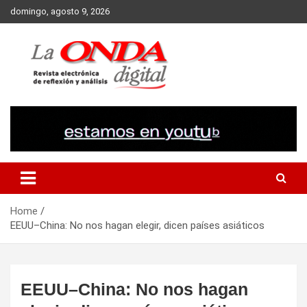
Skip
domingo, agosto 9, 2026
to
content
Revista electronica de reflexion y analisis
Home
EEUU–China: No nos hagan elegir, dicen países asiáticos
EEUU–China: No nos hagan