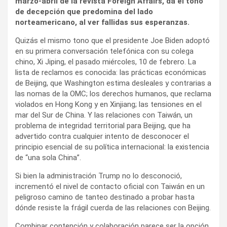
marzo-abril de la revista Foreign Affairs, da el tono
de decepción que predomina del lado
norteamericano, al ver fallidas sus esperanzas.
Quizás el mismo tono que el presidente Joe Biden adoptó
en su primera conversación telefónica con su colega
chino, Xi Jiping, el pasado miércoles, 10 de febrero. La
lista de reclamos es conocida: las prácticas económicas
de Beijing, que Washington estima desleales y contrarias a
las nomas de la OMC; los derechos humanos, que reclama
violados en Hong Kong y en Xinjiang; las tensiones en el
mar del Sur de China. Y las relaciones con Taiwán, un
problema de integridad territorial para Beijing, que ha
advertido contra cualquier intento de desconocer el
principio esencial de su política internacional: la existencia
de “una sola China”.
Si bien la administración Trump no lo desconoció,
incrementó el nivel de contacto oficial con Taiwán en un
peligroso camino de tanteo destinado a probar hasta
dónde resiste la frágil cuerda de las relaciones con Beijing.
Combinar contención y colaboración parece ser la opción