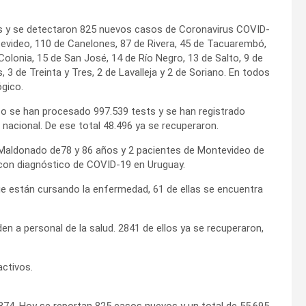
sis y se detectaron 825 nuevos casos de Coronavirus COVID-
evideo, 110 de Canelones, 87 de Rivera, 45 de Tacuarembó,
olonia, 15 de San José, 14 de Río Negro, 13 de Salto, 9 de
, 3 de Treinta y Tres, 2 de Lavalleja y 2 de Soriano. En todos
ógico.
zo se han procesado 997.539 tests y se han registrado
 nacional. De ese total 48.496 ya se recuperaron.
Maldonado de78 y 86 años y 2 pacientes de Montevideo de
con diagnóstico de COVID-19 en Uruguay.
e están cursando la enfermedad, 61 de ellas se encuentra
n a personal de la salud. 2841 de ellos ya se recuperaron,
activos.
.874. Hoy se reportan 825 casos nuevos y un total de 55.695