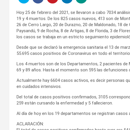
Hoy 25 de febrero del 2021, se llevaron a cabo 7034 análi
19 y 4 muertos. De los 825 casos nuevos, 413 son de Mont
26 de Cerro Largo, 20 de Durazno, 20 de Maldonado, 18 de C
Paysandú, 9 de Rocha, 8 de Artigas, 8 de Florida, 3 de Flores
los casos se trabaja en un estricto seguimiento epidemiol
Desde que se declaró la emergencia sanitaria el 13 de mar
55.695 casos positivos de Coronavirus en todo el territorio
Los 4 muertos son de los Departamentos, 2 pacientes de 
69 y 89 años. Hasta el momento son 595 las defunciones 
Actualmente hay 6604 casos activos, es decir personas qu
en cuidados intensivos.
Del total de casos positivos confirmados, 3105 corresponde
259 están cursando la enfermedad y 5 fallecieron.
Al día de hoy en los 19 departamentos se registran casos 
ACLARACIÓN:
El total de casos positivos confirmados hasta ayer era 54