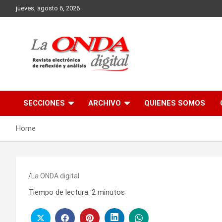
Skip
jueves, agosto 6, 2026
to
content
Revista electronica de reflexion y analisis
SECCIONES
ARCHIVO
QUIENES SOMOS
Home
La ONDA digital
Tiempo de lectura:
2
minutos