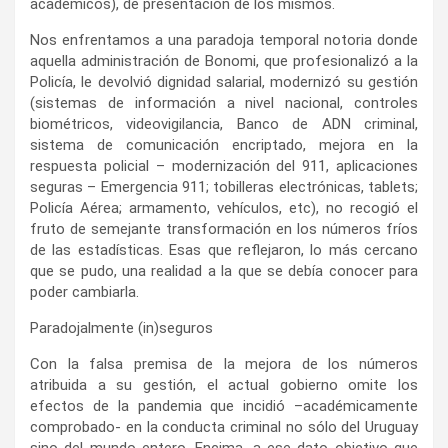
biométricos, videovigilancia, Banco de ADN criminal,
sistema de comunicación encriptado, mejora en la
respuesta policial – modernización del 911, aplicaciones
seguras – Emergencia 911; tobilleras electrónicas, tablets;
Policía Aérea; armamento, vehículos, etc), no recogió el
fruto de semejante transformación en los números fríos
de las estadísticas. Esas que reflejaron, lo más cercano
que se pudo, una realidad a la que se debía conocer para
poder cambiarla.
Paradojalmente (in)seguros
Con la falsa premisa de la mejora de los números
atribuida a su gestión, el actual gobierno omite los
efectos de la pandemia que incidió –académicamente
comprobado- en la conducta criminal no sólo del Uruguay
sino del mundo entero. Encima, a ese dato objetivo que
nos aporta la academia internacional (en la que
participaron representantes uruguayos), se le debe sumar
una precarización del registro criminal como no se hizo en
la pasada administración, que lejos de ellos,
profesionalizó y profundizó el registro de denuncias.