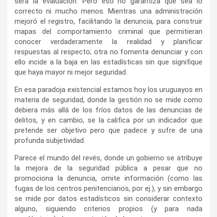
respuestas al respecto; otra no fomenta denunciar y con
ello incide a la baja en las estadísticas sin que signifique
que haya mayor ni mejor seguridad.
En esa paradoja existencial estamos hoy los uruguayos en
materia de seguridad, donde la gestión no se mide como
debiera más allá de los fríos datos de las denuncias de
delitos, y en cambio, se la califica por un indicador que
pretende ser objetivo pero que padece y sufre de una
profunda subjetividad.
Parece el mundo del revés, donde un gobierno se atribuye
la mejora de la seguridad pública a pesar que no
promociona la denuncia, omite información (como las
fugas de los centros penitenciarios, por ej.), y sin embargo
se mide por datos estadísticos sin considerar contexto
alguno, siguiendo criterios propios (y para nada
académicos), de presentación de los mismos.
Nos enfrentamos a una paradoja temporal notoria donde
aquella administración de Bonomi, que profesionalizó a la
Policía, le devolvió dignidad salarial, modernizó su gestión
(sistemas de información a nivel nacional, controles