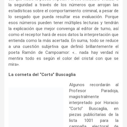
la seguridad a través de los números que arrojan las
estadísticas sobre el comportamiento criminal, a pesar de
lo sesgado que pueda resultar esa evaluación. Porque
esos números pueden tener múltiples lecturas y tendrán
la explicación que mejor convenga al editor de turno, así
como el receptor hará de esos datos la interpretación que
entienda como la más acertada. En suma, todo se reduce
a una cuestión subjetiva que definió brillantemente el
poeta Ramón de Campoamor: «… nada hay verdad ni
mentira todo es según el color del cristal con que se
mira».
La corneta del “Corto” Buscaglia
Algunos recordarán al
Profesor Paradoja,
magistralmente interpretado por Horacio “Corto”
Buscaglia, en piezas publicitarias de la lista 1001 para la
campaña electoral de 1989. En aquellas estupendas
interpretaciones se exponía la contradicción y el disparate
en clave política marcando un hito de la creatividad
publicitaria electoral que todavía es referencia para