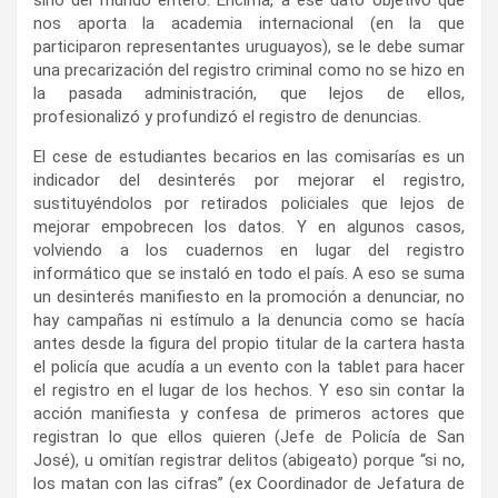
El cese de estudiantes becarios en las comisarías es un
indicador del desinterés por mejorar el registro,
sustituyéndolos por retirados policiales que lejos de
mejorar empobrecen los datos. Y en algunos casos,
volviendo a los cuadernos en lugar del registro
informático que se instaló en todo el país. A eso se suma
un desinterés manifiesto en la promoción a denunciar, no
hay campañas ni estímulo a la denuncia como se hacía
antes desde la figura del propio titular de la cartera hasta
el policía que acudía a un evento con la tablet para hacer
el registro en el lugar de los hechos. Y eso sin contar la
acción manifiesta y confesa de primeros actores que
registran lo que ellos quieren (Jefe de Policía de San
José), u omitían registrar delitos (abigeato) porque “si no,
los matan con las cifras” (ex Coordinador de Jefatura de
Maldonado, hoy preso).
Entonces, con este estado de situación, ¿cómo es
posible que sin hacer objetivamente nada en favor de
mejorar la seguridad, se atribuyan una mejora por datos