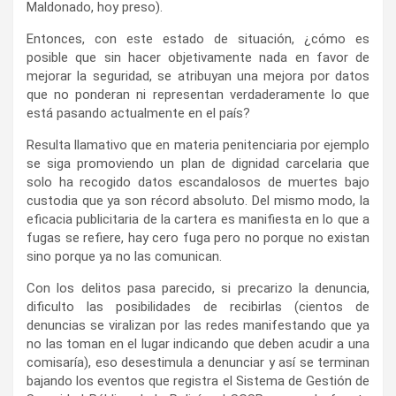
que no ponderan ni representan verdaderamente lo que
está pasando actualmente en el país?
Resulta llamativo que en materia penitenciaria por ejemplo
se siga promoviendo un plan de dignidad carcelaria que
solo ha recogido datos escandalosos de muertes bajo
custodia que ya son récord absoluto. Del mismo modo, la
eficacia publicitaria de la cartera es manifiesta en lo que a
fugas se refiere, hay cero fuga pero no porque no existan
sino porque ya no las comunican.
Con los delitos pasa parecido, si precarizo la denuncia,
dificulto las posibilidades de recibirlas (cientos de
denuncias se viralizan por las redes manifestando que ya
no las toman en el lugar indicando que deben acudir a una
comisaría), eso desestimula a denunciar y así se terminan
bajando los eventos que registra el Sistema de Gestión de
Seguridad Pública de la Policía, el SGSP, que es la fuente
de la que se nutre el Observatorio de Violencia y
Criminalidad del Ministerio del Interior.
La paradoja es notoria, y tuvo que venir el gobierno
multicolor para dejarla de manifiesto, con la complicidad