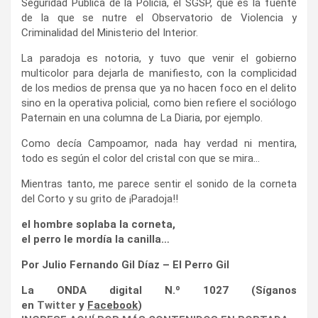
de los medios de prensa que ya no hacen foco en el delito
sino en la operativa policial, como bien refiere el sociólogo
Paternain en una columna de La Diaria, por ejemplo.
Como decía Campoamor, nada hay verdad ni mentira,
todo es según el color del cristal con que se mira…
Mientras tanto, me parece sentir el sonido de la corneta
del Corto y su grito de ¡Paradoja!!
el hombre soplaba la corneta,
el perro le mordía la canilla…
Por Julio Fernando Gil Díaz – El Perro Gil
La ONDA digital N.º 1027 (Síganos
en
Twitter
y
Facebook
)
INGRESE AQUÍ POR MÁS CONTENIDOS EN PORTADA
(Síganos en
Twitter
y
Facebook
)
INGRESE AQUÍ POR MÁS CONTENIDOS EN PORTADA
Las notas aquí firmadas reflejan exclusivamente la opinión