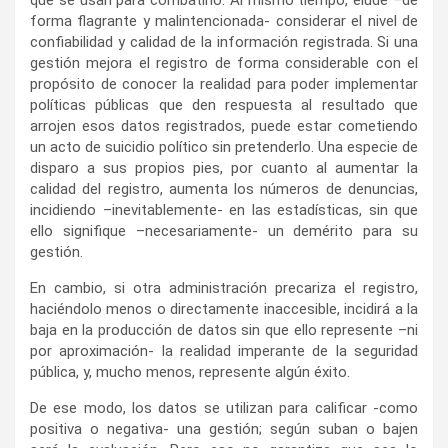
arrojen esos datos registrados, puede estar cometiendo
un acto de suicidio político sin pretenderlo. Una especie de
disparo a sus propios pies, por cuanto al aumentar la
calidad del registro, aumenta los números de denuncias,
incidiendo –inevitablemente- en las estadísticas, sin que
ello signifique –necesariamente- un demérito para su
gestión.
En cambio, si otra administración precariza el registro,
haciéndolo menos o directamente inaccesible, incidirá a la
baja en la producción de datos sin que ello represente –ni
por aproximación- la realidad imperante de la seguridad
pública, y, mucho menos, represente algún éxito.
De ese modo, los datos se utilizan para calificar -como
positiva o negativa- una gestión; según suban o bajen
será la evaluación. Pero eso no garantiza que sea lo
correcto ni mucho menos. Mientras una administración
mejoró el registro, facilitando la denuncia, para construir
mapas del comportamiento criminal que permitieran
conocer verdaderamente la realidad y planificar