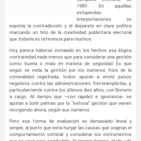
muchos.
Hoy parece haberse instalado en los hechos esa ilógica
contrariedad nada menos que para considerar una gestión
como buena o mala en materia de seguridad. Es que
según se mida la gestión por los números fríos de la
criminalidad registrada, todos apuran a emitir juicios
negativos contra las administraciones frenteamplistas, y,
particularmente contra los últimos diez años, con Bonomi
a cargo. Al tiempo que –con rapidez e ignorancia- se
apuran a batir palmas por la “exitosa” gestión que vienen
recogiendo ahora, según sus números.
Pero esa forma de evaluación es demasiado lineal y
simple, al punto que evita hurgar las causas que originan el
comportamiento criminal y considerar los instrumentos
que se usan para combatirlo. Al mismo tiempo, elude –de
forma flagrante y malintencionada- considerar el nivel de
confiabilidad y calidad de la información registrada. Si una
gestión mejora el registro de forma considerable con el
propósito de conocer la realidad para poder implementar
políticas públicas que den respuesta al resultado que