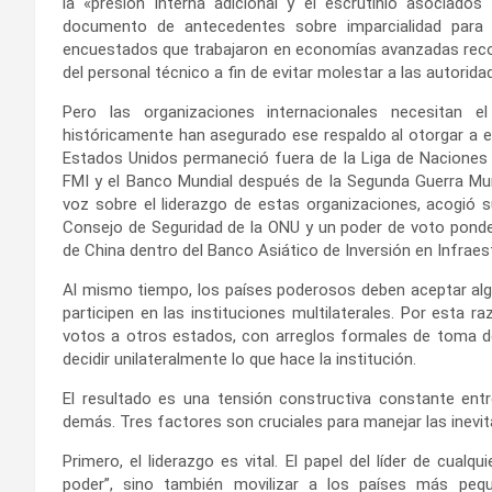
la «presión interna adicional y el escrutinio asociado
documento de antecedentes sobre imparcialidad para l
encuestados que trabajaron en economías avanzadas recono
del personal técnico a fin de evitar molestar a las autoridad
Pero las organizaciones internacionales necesitan 
históricamente han asegurado ese respaldo al otorgar a e
Estados Unidos permaneció fuera de la Liga de Naciones e
FMI y el Banco Mundial después de la Segunda Guerra Mu
voz sobre el liderazgo de estas organizaciones, acogió 
Consejo de Seguridad de la ONU y un poder de voto ponder
de China dentro del Banco Asiático de Inversión en Infraest
Al mismo tiempo, los países poderosos deben aceptar algu
participen en las instituciones multilaterales. Por esta 
votos a otros estados, con arreglos formales de toma de
decidir unilateralmente lo que hace la institución.
El resultado es una tensión constructiva constante ent
demás. Tres factores son cruciales para manejar las inevit
Primero, el liderazgo es vital. El papel del líder de cualqui
poder”, sino también movilizar a los países más pe