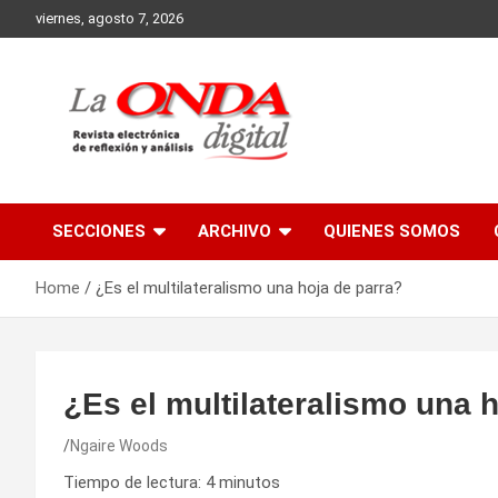
Skip
viernes, agosto 7, 2026
to
content
Revista electronica de reflexion y analisis
SECCIONES
ARCHIVO
QUIENES SOMOS
Home
¿Es el multilateralismo una hoja de parra?
¿Es el multilateralismo una 
Ngaire Woods
Tiempo de lectura:
4
minutos