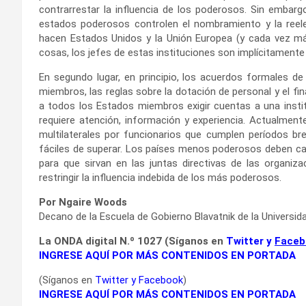
contrarrestar la influencia de los poderosos. Sin embarg
estados poderosos controlen el nombramiento y la reele
hacen Estados Unidos y la Unión Europea (y cada vez má
cosas, los jefes de estas instituciones son implícitamente
En segundo lugar, en principio, los acuerdos formales d
miembros, las reglas sobre la dotación de personal y el f
a todos los Estados miembros exigir cuentas a una insti
requiere atención, información y experiencia. Actualmen
multilaterales por funcionarios que cumplen períodos br
fáciles de superar. Los países menos poderosos deben ca
para que sirvan en las juntas directivas de las organi
restringir la influencia indebida de los más poderosos.
Por Ngaire Woods
Decano de la Escuela de Gobierno Blavatnik de la Universid
La ONDA digital N.º 1027 (Síganos en
Twitter
y
Faceb
INGRESE AQUÍ POR MÁS CONTENIDOS EN PORTADA
(Síganos en
Twitter
y
Facebook
)
INGRESE AQUÍ POR MÁS CONTENIDOS EN PORTADA