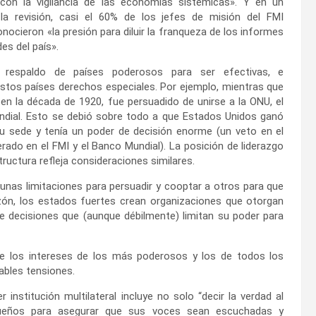
s con la vigilancia de las economías sistémicas». Y en un
a revisión, casi el 60% de los jefes de misión del FMI
cieron «la presión para diluir la franqueza de los informes
es del país».
el respaldo de países poderosos para ser efectivas, e
stos países derechos especiales. Por ejemplo, mientras que
n la década de 1920, fue persuadido de unirse a la ONU, el
ndial. Esto se debió sobre todo a que Estados Unidos ganó
su sede y tenía un poder de decisión enorme (un veto en el
ado en el FMI y el Banco Mundial). La posición de liderazgo
ructura refleja consideraciones similares.
nas limitaciones para persuadir y cooptar a otros para que
razón, los estados fuertes crean organizaciones que otorgan
 decisiones que (aunque débilmente) limitan su poder para
re los intereses de los más poderosos y los de todos los
ables tensiones.
er institución multilateral incluye no solo “decir la verdad al
queños para asegurar que sus voces sean escuchadas y