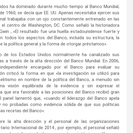
 Unidos ha dominado durante mucho tiempo al Banco Mundial,
de 1960, se decía que EE. UU. Apenas necesitaba ejercer sus
onal trabajaba con un ojo constantemente entrenado en las
n el centro de Washington, DC. Como señaló la historiadora
Gwin , «El resultado fue una huella estadounidense fuerte y
n todos los aspectos del Banco, incluida su estructura, la
de la política general y la forma de otorgar préstamos».
no de los Estados Unidos normalmente ha canalizado sus
as a través de la alta dirección del Banco Mundial. En 2006,
independiente encargado por el Banco para evaluar su
ión criticó la forma en que «la investigación se utilizó para
elitismo en nombre de la política del Banco, a menudo sin
na visión equilibrada de la evidencia y sin expresar el
a que era favorable a las posiciones del Banco recibió gran
El panel lamentó que, «cuando el liderazgo del Banco apela
y no probadas como evidencia sólida de que sus políticas
las recetas del Banco».
re la alta dirección y el personal de las organizaciones
etario Internacional de 2014 , por ejemplo, el personal señaló