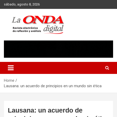
Skip
sábado, agosto 8, 2026
to
content
Revista electronica de reflexion y analisis
Home
Lausana: un acuerdo de principios en un mundo sin ética
Lausana: un acuerdo de