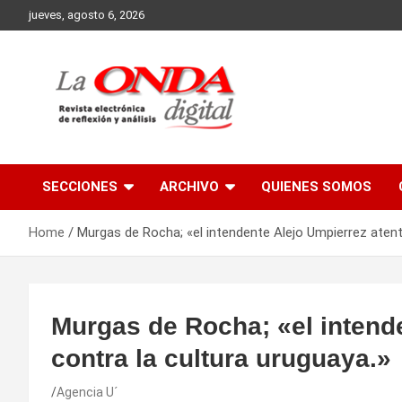
Skip
jueves, agosto 6, 2026
to
content
Revista electronica de reflexion y analisis
SECCIONES
ARCHIVO
QUIENES SOMOS
Home
Murgas de Rocha; «el intendente Alejo Umpierrez atent
Murgas de Rocha; «el intend
contra la cultura uruguaya.»
Agencia U´