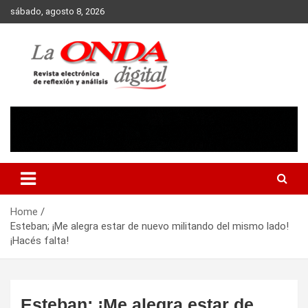
Skip
sábado, agosto 8, 2026
to
content
Revista electronica de reflexion y analisis
Home
Esteban; ¡Me alegra estar de nuevo militando del mismo lado!
¡Hacés falta!
Esteban; ¡Me alegra estar de