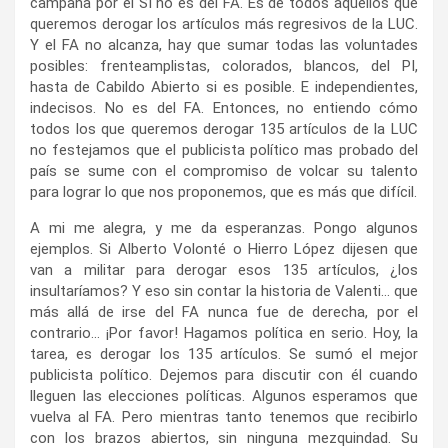
campaña por el SI no es del FA. Es de todos aquellos que
queremos derogar los artículos más regresivos de la LUC.
Y el FA no alcanza, hay que sumar todas las voluntades
posibles: frenteamplistas, colorados, blancos, del PI,
hasta de Cabildo Abierto si es posible. E independientes,
indecisos. No es del FA. Entonces, no entiendo cómo
todos los que queremos derogar 135 artículos de la LUC
no festejamos que el publicista político mas probado del
país se sume con el compromiso de volcar su talento
para lograr lo que nos proponemos, que es más que difícil.
A mi me alegra, y me da esperanzas. Pongo algunos
ejemplos. Si Alberto Volonté o Hierro López dijesen que
van a militar para derogar esos 135 artículos, ¿los
insultaríamos? Y eso sin contar la historia de Valenti… que
más allá de irse del FA nunca fue de derecha, por el
contrario… ¡Por favor! Hagamos política en serio. Hoy, la
tarea, es derogar los 135 artículos. Se sumó el mejor
publicista político. Dejemos para discutir con él cuando
lleguen las elecciones políticas. Algunos esperamos que
vuelva al FA. Pero mientras tanto tenemos que recibirlo
con los brazos abiertos, sin ninguna mezquindad. Su