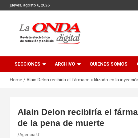
Skip
jueves, agosto 6, 2026
to
content
Revista electronica de reflexion y analisis
SECCIONES
ARCHIVO
QUIENES SOMOS
Home
Alain Delon recibiría el fármaco utilizado en la inyecci
Alain Delon recibiría el fárm
de la pena de muerte
Agencia U´