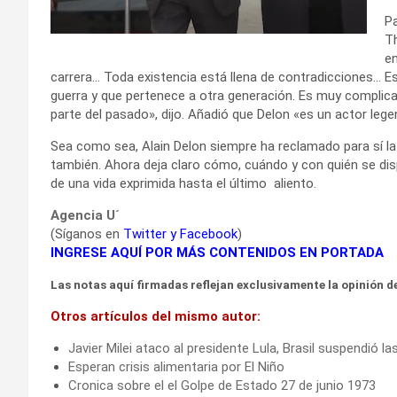
Pa
Th
en
carrera… Toda existencia está llena de contradicciones…
guerra y que pertenece a otra generación. Es muy complic
parte del pasado», dijo. Añadió que Delon «es un actor lege
Sea como sea, Alain Delon siempre ha reclamado para sí la
también. Ahora deja claro cómo, cuándo y con quién se di
de una vida exprimida hasta el último aliento.
Agencia U´
(Síganos en
Twitter
y
Facebook
)
INGRESE AQUÍ POR MÁS CONTENIDOS EN PORTADA
Las notas aquí firmadas reflejan exclusivamente la opinión de
Otros artículos del mismo autor:
Javier Milei ataco al presidente Lula, Brasil suspendió l
Esperan crisis alimentaria por El Niño
Cronica sobre el el Golpe de Estado 27 de junio 1973