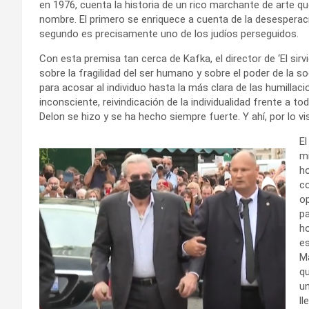
en 1976, cuenta la historia de un rico marchante de arte
nombre. El primero se enriquece a cuenta de la desesperació
segundo es precisamente uno de los judíos perseguidos.
Con esta premisa tan cerca de Kafka, el director de ‘El sirv
sobre la fragilidad del ser humano y sobre el poder de la 
para acosar al individuo hasta la más clara de las humillac
inconsciente, reivindicación de la individualidad frente a to
Delon se hizo y se ha hecho siempre fuerte. Y ahí, por lo vis
El
mi
ho
co
op
pa
h
e
Ma
q
un
ll