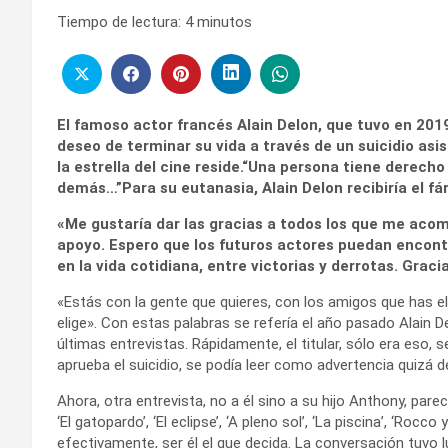
Tiempo de lectura:
4
minutos
El famoso actor francés Alain Delon, que tuvo en 2019
deseo de terminar su vida a través de un suicidio asi
la estrella del cine reside.“Una persona tiene derecho 
demás…”Para su eutanasia, Alain Delon recibiría el fá
«Me gustaría dar las gracias a todos los que me acom
apoyo. Espero que los futuros actores puedan encontra
en la vida cotidiana, entre victorias y derrotas. Gracia
«Estás con la gente que quieres, con los amigos que has e
elige». Con estas palabras se refería el año pasado Alain D
últimas entrevistas. Rápidamente, el titular, sólo era eso, 
aprueba el suicidio, se podía leer como advertencia quizá de
Ahora, otra entrevista, no a él sino a su hijo Anthony, parec
‘El gatopardo’, ‘El eclipse’, ‘A pleno sol’, ‘La piscina’, ‘Roc
efectivamente, ser él el que decida. La conversación tuvo l