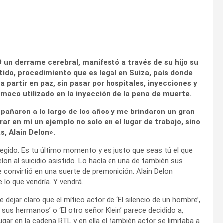
 un derrame cerebral, manifestó a través de su hijo su
stido, procedimiento que es legal en Suiza, país donde
a partir en paz, sin pasar por hospitales, inyecciones y
rmaco utilizado en la inyección de la pena de muerte.
pañaron a lo largo de los años y me brindaron un gran
r en mí un ejemplo no solo en el lugar de trabajo, sino
s, Alain Delon».
legido. Es tu último momento y es justo que seas tú el que
elon al suicidio asistido. Lo hacía en una de también sus
se convirtió en una suerte de premonición. Alain Delon
 lo que vendría. Y vendrá.
e dejar claro que el mítico actor de ‘El silencio de un hombre’,
co y sus hermanos’ o ‘El otro señor Klein’ parece decidido a,
ugar en la cadena RTL y en ella el también actor se limitaba a