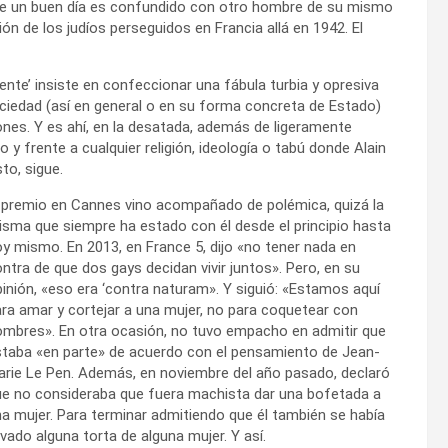
 que un buen día es confundido con otro hombre de su mismo
n de los judíos perseguidos en Francia allá en 1942. El
iente’ insiste en confeccionar una fábula turbia y opresiva
sociedad (así en general o en su forma concreta de Estado)
iones. Y es ahí, en la desatada, además de ligeramente
do y frente a cualquier religión, ideología o tabú donde Alain
to, sigue.
 premio en Cannes vino acompañado de polémica, quizá la
sma que siempre ha estado con él desde el principio hasta
y mismo. En 2013, en France 5, dijo «no tener nada en
ntra de que dos gays decidan vivir juntos». Pero, en su
inión, «eso era ‘contra naturam». Y siguió: «Estamos aquí
ra amar y cortejar a una mujer, no para coquetear con
ombres». En otra ocasión, no tuvo empacho en admitir que
staba «en parte» de acuerdo con el pensamiento de Jean-
rie Le Pen. Además, en noviembre del año pasado, declaró
ue no consideraba que fuera machista dar una bofetada a
a mujer. Para terminar admitiendo que él también se había
evado alguna torta de alguna mujer. Y así.