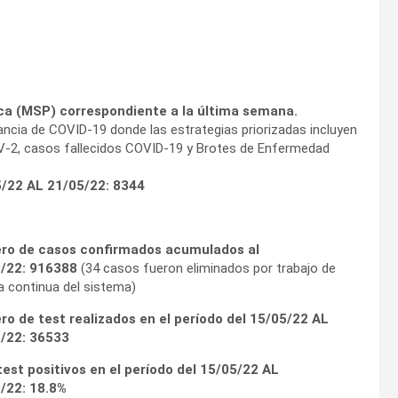
ica (MSP) correspondiente a la última semana.
ncia de COVID-19 donde las estrategias priorizadas incluyen
OV-2, casos fallecidos COVID-19 y Brotes de Enfermedad
/22 AL 21/05/22
:
8344
o de casos confirmados acumulados al
5/22:
916388
(34 casos fueron eliminados por trabajo de
a continua del sistema)
o de test realizados en el período del
15/05/22 AL
5/22
:
36533
test positivos en el período del
15/05/22 AL
5/22
:
18.8%