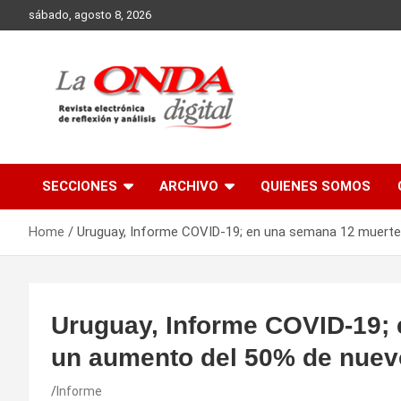
Skip
sábado, agosto 8, 2026
to
content
Revista electronica de reflexion y analisis
SECCIONES
ARCHIVO
QUIENES SOMOS
Home
Uruguay, Informe COVID-19; en una semana 12 muerte
Uruguay, Informe COVID-19;
un aumento del 50% de nuev
Informe