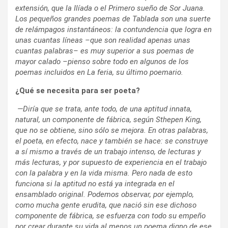
extensión, que la Ilíada o el Primero sueño de Sor Juana.
Los pequeños grandes poemas de Tablada son una suerte
de relámpagos instantáneos: la contundencia que logra en
unas cuantas líneas –que son realidad apenas unas
cuantas palabras– es muy superior a sus poemas de
mayor calado –pienso sobre todo en algunos de los
poemas incluidos en La feria, su último poemario.
¿Qué se necesita para ser poeta?
—
Diría que se trata, ante todo, de una aptitud innata,
natural, un componente de fábrica, según Sthepen King,
que no se obtiene, sino sólo se mejora. En otras palabras,
el poeta, en efecto, nace y también se hace: se construye
a sí mismo a través de un trabajo intenso, de lecturas y
más lecturas, y por supuesto de experiencia en el trabajo
con la palabra y en la vida misma. Pero nada de esto
funciona si la aptitud no está ya integrada en el
ensamblado original. Podemos observar, por ejemplo,
como mucha gente erudita, que nació sin ese dichoso
componente de fábrica, se esfuerza con todo su empeño
por crear durante su vida al menos un poema digno de ese