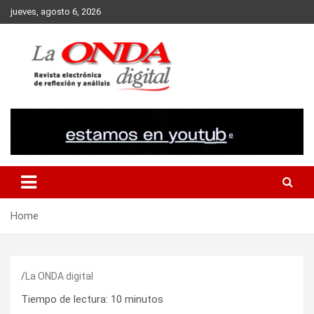
Skip
jueves, agosto 6, 2026
to
content
Revista electronica de reflexion y analisis
Home
La ONDA digital
Tiempo de lectura:
10
minutos