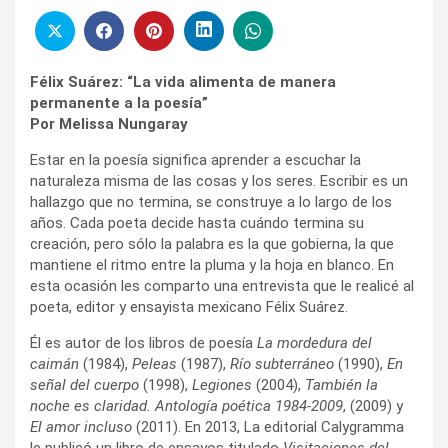
Félix Suárez: “La vida alimenta de manera
permanente a la poesía”
Por
Melissa Nungaray
Estar en la poesía significa aprender a escuchar la
naturaleza misma de las cosas y los seres. Escribir es un
hallazgo que no termina, se construye a lo largo de los
años. Cada poeta decide hasta cuándo termina su
creación, pero sólo la palabra es la que gobierna, la que
mantiene el ritmo entre la pluma y la hoja en blanco. En
esta ocasión les comparto una entrevista que le realicé al
poeta, editor y ensayista mexicano Félix Suárez.
Él es autor de los libros de poesía
La mordedura del
caimán
(1984),
Peleas
(1987),
Río subterráneo
(1990),
En
señal del cuerpo
(1998),
Legiones
(2004),
También la
noche es claridad. Antología poética 1984-2009
, (2009) y
El amor incluso
(2011). En 2013, La editorial Calygramma
le publicó un libro de ensayos titulado
Visitaciones del