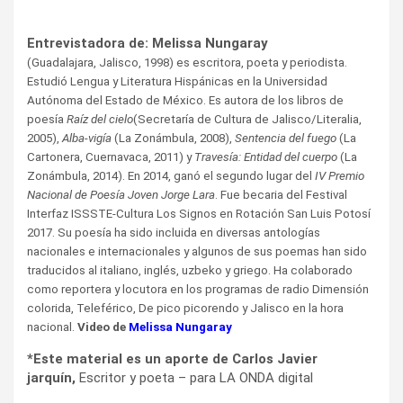
Entrevistadora de:
Melissa Nungaray
(Guadalajara, Jalisco, 1998) es escritora, poeta y periodista.
Estudió Lengua y Literatura Hispánicas en la Universidad
Autónoma del Estado de México. Es autora de los libros de
poesía
Raíz del cielo
(Secretaría de Cultura de Jalisco/Literalia,
2005),
Alba-vigía
(La Zonámbula, 2008),
Sentencia del fuego
(La
Cartonera, Cuernavaca, 2011) y
Travesía: Entidad del cuerpo
(La
Zonámbula, 2014). En 2014, ganó el segundo lugar del
IV Premio
Nacional de Poesía Joven Jorge Lara
. Fue becaria del Festival
Interfaz ISSSTE-Cultura Los Signos en Rotación San Luis Potosí
2017. Su poesía ha sido incluida en diversas antologías
nacionales e internacionales y algunos de sus poemas han sido
traducidos al italiano, inglés, uzbeko y griego. Ha colaborado
como reportera y locutora en los programas de radio Dimensión
colorida, Teleférico, De pico picorendo y Jalisco en la hora
nacional.
Video de
Melissa Nungaray
*Este material es un aporte de Carlos Javier
jarquín,
Escritor y poeta – para LA ONDA digital