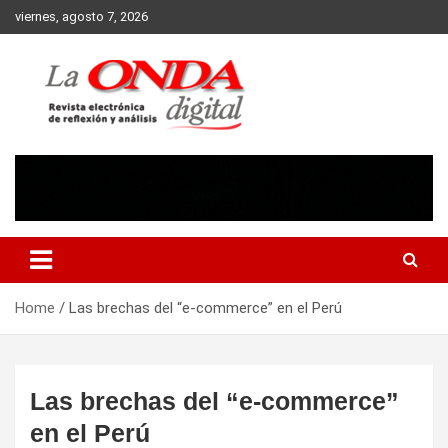
Skip
viernes, agosto 7, 2026
to
content
Revista electronica de reflexion y analisis
Home
Las brechas del “e-commerce” en el Perú
Las brechas del “e-commerce”
en el Perú