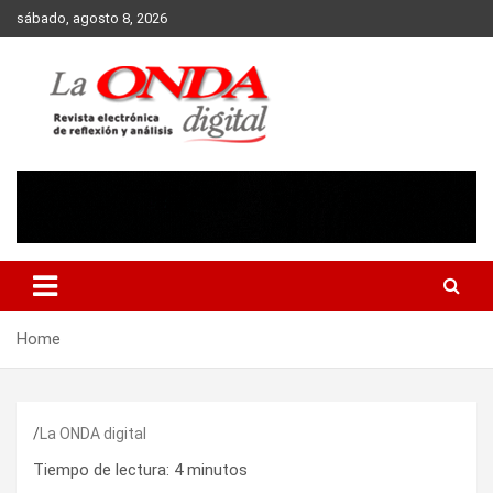
Skip
sábado, agosto 8, 2026
to
content
Revista electronica de reflexion y analisis
Home
La ONDA digital
Tiempo de lectura:
4
minutos