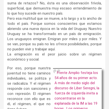
suma de retazos? No, ésta es una observación frívola,
superficial, que demuestra muy escaso entendimiento de
lo que hoy sucede en nuestro país.
Pero esa multitud que se mueve, a lo largo y a lo ancho de
todo el país. Porque somos conscientes que estamos
abriendo una nueva época en la vida del Uruguay. Nuestro
Uruguay se ha transformado en un país de emigración.
Los uruguayos emigran. Emigran por miles y por miles. Y
se van, porque su país no les ofrece posibilidades, porque
no pueden vivir y trabajar aquí.
La emigración es el peor juicio sobre un régimen
económico y social.
Por eso, porque nuestra
Frente Amplio festeja los
juventud no tiene caminos
54 años de su primer acto.
individuales, se politiza y
A más de medio siglo del
se radicaliza. Y el régimen
discurso de Liber Seregni, la
responde con sanciones y
fuerza de izquierda invita a
con represión. El régimen
concentrarse en la
reconoce con ello que es
explanada de la IM a las 19
él, el régimen, el que no
horas. Los primeros
tiene futuro.