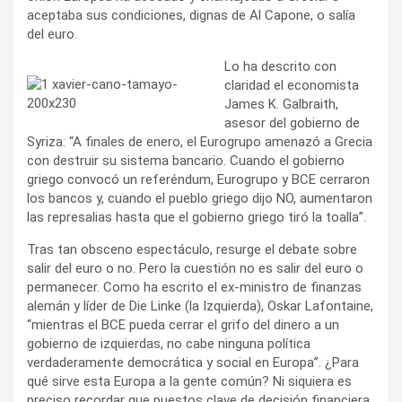
aceptaba sus condiciones, dignas de Al Capone, o salía
del euro.
Lo ha descrito con
claridad el economista
James K. Galbraith,
asesor del gobierno de
Syriza: “A finales de enero, el Eurogrupo amenazó a Grecia
con destruir su sistema bancario. Cuando el gobierno
griego convocó un referéndum, Eurogrupo y BCE cerraron
los bancos y, cuando el pueblo griego dijo NO, aumentaron
las represalias hasta que el gobierno griego tiró la toalla”.
Tras tan obsceno espectáculo, resurge el debate sobre
salir del euro o no. Pero la cuestión no es salir del euro o
permanecer. Como ha escrito el ex-ministro de finanzas
alemán y líder de Die Linke (la Izquierda), Oskar Lafontaine,
“mientras el BCE pueda cerrar el grifo del dinero a un
gobierno de izquierdas, no cabe ninguna política
verdaderamente democrática y social en Europa”. ¿Para
qué sirve esta Europa a la gente común? Ni siquiera es
preciso recordar que puestos clave de decisión financiera