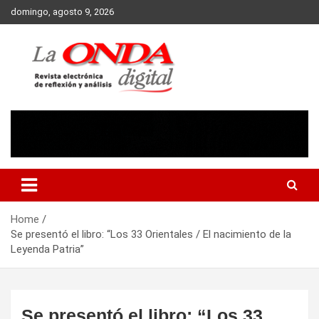
Skip
domingo, agosto 9, 2026
to
content
Revista electronica de reflexion y analisis
Home
Se presentó el libro: “Los 33 Orientales / El nacimiento de la
Leyenda Patria”
Se presentó el libro: “Los 33