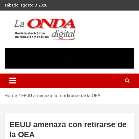
Skip
sábado, agosto 8, 2026
to
content
Revista electronica de reflexion y analisis
Home
EEUU amenaza con retirarse de la OEA
EEUU amenaza con retirarse de
la OEA