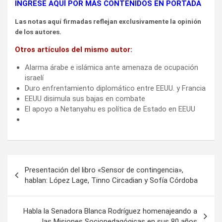
INGRESE AQUÍ POR MÁS CONTENIDOS EN PORTADA
Las notas aquí firmadas reflejan exclusivamente la opinión
de los autores.
Otros artículos del mismo autor:
Alarma árabe e islámica ante amenaza de ocupación
israelí
Duro enfrentamiento diplomático entre EEUU. y Francia
EEUU disimula sus bajas en combate
El apoyo a Netanyahu es política de Estado en EEUU
Navegación
Presentación del libro «Sensor de contingencia»,
de
hablan: López Lage, Tinno Circadian y Sofía Córdoba
entradas
Habla la Senadora Blanca Rodríguez homenajeando a
las Misiones Sociopedagógicas en sus 80 años