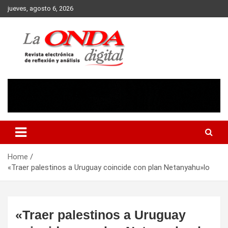
Skip
jueves, agosto 6, 2026
to
content
Revista electronica de reflexion y analisis
Home
«Traer palestinos a Uruguay coincide con plan Netanyahu»lo
«Traer palestinos a Uruguay