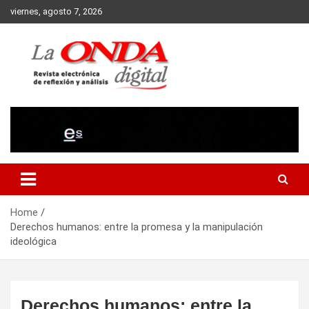
Skip
viernes, agosto 7, 2026
to
content
Revista electronica de reflexion y analisis
Home
Derechos humanos: entre la promesa y la manipulación
ideológica
Derechos humanos: entre la