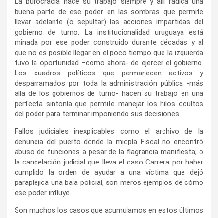
La burocracia hace su trabajo siempre y allí radica una
buena parte de ese poder en las sombras que permite
llevar adelante (o sepultar) las acciones impartidas del
gobierno de turno. La institucionalidad uruguaya está
minada por ese poder construido durante décadas y al
que no es posible llegar en el poco tiempo que la izquierda
tuvo la oportunidad –como ahora- de ejercer el gobierno.
Los cuadros políticos que permanecen activos y
desparramados por toda la administración pública -más
allá de los gobiernos de turno- hacen su trabajo en una
perfecta sintonía que permite manejar los hilos ocultos
del poder para terminar imponiendo sus decisiones.
Fallos judiciales inexplicables como el archivo de la
denuncia del puerto donde la miopía Fiscal no encontró
abuso de funciones a pesar de la flagrancia manifiesta; o
la cancelación judicial que lleva el caso Carrera por haber
cumplido la orden de ayudar a una víctima que dejó
parapléjica una bala policial, son meros ejemplos de cómo
ese poder influye.
Son muchos los casos que acumulamos en estos últimos