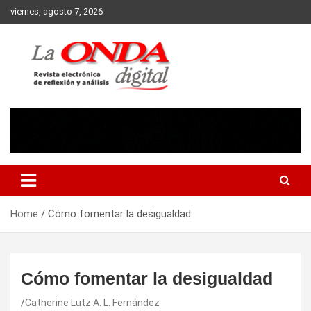
Skip
viernes, agosto 7, 2026
to
content
Revista electronica de reflexion y analisis
Home
Cómo fomentar la desigualdad
Cómo fomentar la desigualdad
Catherine Lutz A. L. Fernández