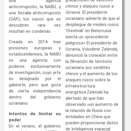
una agencia
chinos y ataques rusos a
anticorrupción, la NABU, y
Ucrania.
El presidente
una fiscalía anticorrupción
ucraniano advierte de que el
(SAP), los casos que se
despliegue de misiles rusos
descubren rara vez
‘Oreshnik’ en Bielorrusia
resultan en condenas.
sienta un «precedente
Creada en 2014 tras
peligroso» El presidente de
presiones europeas y
Ucrania, Volodimir Zelenski,
estadounidenses, la NABU
denunció la conexión entre
es una agencia con
la filmación de territorio
poderes exclusivamente
ucraniano por satélites
de investigación, cuyo jefe
chinos y el aumento de los
es designado por el
ataques rusos sobre la
gabinete, pero que goza
infraestructura
de cierta independencia
energética.Zelenski ha
dentro del gobierno
alertado de que han
ucraniano.
observado «un aumento de
la relación de Rusia con
Intentos de limitar su
entidades en China que
poder
pueden proporcionar datos
En el verano, el gobierno
de Inteligencia espacial.