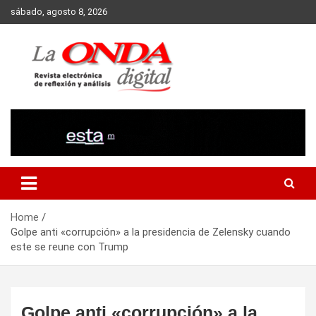
Skip
sábado, agosto 8, 2026
to
content
Revista electronica de reflexion y analisis
Home
Golpe anti «corrupción» a la presidencia de Zelensky cuando
este se reune con Trump
Golpe anti «corrupción» a la