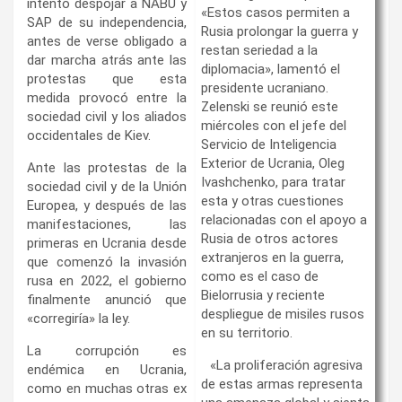
intentó despojar a NABU y
«Estos casos permiten a
SAP de su independencia,
Rusia prolongar la guerra y
antes de verse obligado a
restan seriedad a la
dar marcha atrás ante las
diplomacia», lamentó el
protestas que esta
presidente ucraniano.
medida provocó entre la
Zelenski se reunió este
sociedad civil y los aliados
miércoles con el jefe del
occidentales de Kiev.
Servicio de Inteligencia
Exterior de Ucrania, Oleg
Ante las protestas de la
Ivashchenko, para tratar
sociedad civil y de la Unión
esta y otras cuestiones
Europea, y después de las
relacionadas con el apoyo a
manifestaciones, las
Rusia de otros actores
primeras en Ucrania desde
extranjeros en la guerra,
que comenzó la invasión
como es el caso de
rusa en 2022, el gobierno
Bielorrusia y reciente
finalmente anunció que
despliegue de misiles rusos
«corregiría» la ley.
en su territorio.
La corrupción es
«La proliferación agresiva
endémica en Ucrania,
de estas armas representa
como en muchas otras ex