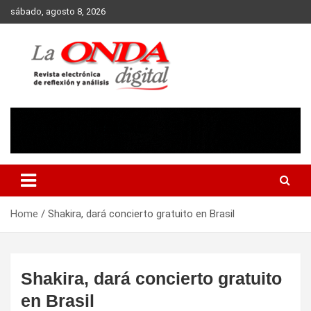
Skip
sábado, agosto 8, 2026
to
content
Revista electronica de reflexion y analisis
Home
Shakira, dará concierto gratuito en Brasil
Shakira, dará concierto gratuito
en Brasil