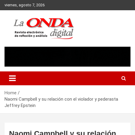
Skip
viernes, agosto 7, 2026
to
content
Revista electronica de reflexion y analisis
Home
Naomi Campbell y su relación con el violador y pederasta
Jeffrey Epstein
Naomi Campbell y su relación