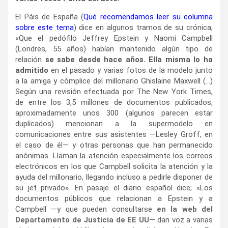
El Páis de España (
Qué recomendamos leer su columna
sobre este tema
) dice en algunos tramos de su crónica;
«Que el pedófilo Jeffrey Epstein y Naomi Campbell
(Londres, 55 años) habían mantenido algún tipo de
relación
se sabe desde hace años. Ella misma lo ha
admitido
en el pasado y varias fotos de la modelo junto
a la amiga y cómplice del millonario Ghislaine Maxwell (…)
Según una revisión efectuada por The New York Times,
de entre los 3,5 millones de documentos publicados,
aproximadamente unos 300 (algunos parecen estar
duplicados) mencionan a la supermodelo en
comunicaciones entre sus asistentes —Lesley Groff, en
el caso de él— y otras personas que han permanecido
anónimas. Llaman la atención especialmente los correos
electrónicos en los que Campbell solicita la atención y la
ayuda del millonario, llegando incluso a pedirle disponer de
su jet privado». En pasaje el diario español dice; «Los
documentos públicos que relacionan a Epstein y a
Campbell —y que pueden consultarse
en la web del
Departamento de Justicia de EE UU
— dan voz a varias