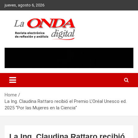
Skip
jueves, agosto 6, 2026
to
content
Revista electronica de reflexion y analisis
Home
La Ing. Claudina Rattaro recibió el Premio L’Oréal Unesco ed.
2025 “Por las Mujeres en la Ciencia”
La Ing. Claudina Rattaro recibió