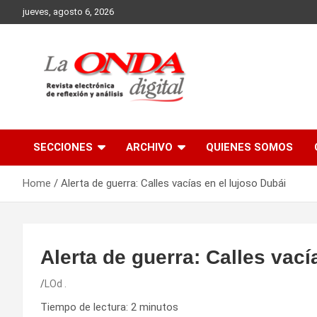
Skip
jueves, agosto 6, 2026
to
content
Revista electronica de reflexion y analisis
SECCIONES
ARCHIVO
QUIENES SOMOS
Home
Alerta de guerra: Calles vacías en el lujoso Dubái
Alerta de guerra: Calles vací
LOd .
Tiempo de lectura:
2
minutos