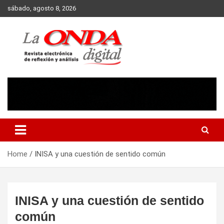
Skip
sábado, agosto 8, 2026
to
content
Revista electronica de reflexion y analisis
Home
INISA y una cuestión de sentido común
INISA y una cuestión de sentido
común