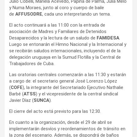
Julio Cobelli, Mariela Acevedo, Papina de Palma, Julia Melo
y Numa Moraes, junto al coro y cuerpo de baile
de
AFFUSODRE
, cada uno interpretando un tema.
El acto continuará a las 11:00 con la entrada de
asociación de Madres y Familiares de Detenidos
Desaparecidos y la lectura de un saludo de
FAMIDESA
.
Luego se entonarán el Himno Nacional y la Internacional y
se recibirán saludos internacionales, incluyendo el de la
delegación uruguaya en la Sumud Flotilla y la Central de
Trabajadores de Cuba.
Las oratorias centrales comenzarán a las 11:30 y estarán
a cargo de: el secretario general José Lorenzo López
(
COFE
), la integrante del Secretariado Ejecutivo Nathalie
Barbé (
ATSS
) y el vicepresidente de la central sindical
Javier Díaz (
SUNCA
).
El cierre del acto está previsto para las 12:30.
En cuanto a la organización, desde el 29 de abril se
implementarán desvíos y reordenamientos de tránsito en
la zona del escenario. Además, se dispondrá de baños