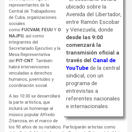
representantes de la
ubicado sobre la
Central de Trabajadores
Avenida del Libertador,
de Cuba, organizaciones
entre Ramón Escobar
sociales
y Venezuela, donde
como
FUCVAM
,
FEUU
Y
O
NAJPU
, así como
desde las 9:00
integrantes del
comenzará la
Secretariado Ejecutivo y la
transmisión oficial a
Mesa Representativa
través del
Canal de
del
PIT-CNT
. También
habrá intervenciones
YouTube
de la central
vinculadas a derechos
sindical, con un
humanos, juventudes y
programa de
coordinación social.
entrevistas a
A las 10:30 se desarrollará
referentes nacionales
la parte artística, que
e internacionales
.
incluirá un homenaje al
músico popular Alfredo
Zitarrosa, en el marco de
los 90 años de su natalicio. Participarán artistas como