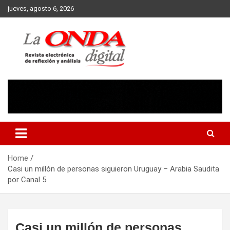
Skip
jueves, agosto 6, 2026
to
content
Revista electronica de reflexion y analisis
Home
Casi un millón de personas siguieron Uruguay – Arabia Saudita
por Canal 5
Casi un millón de personas