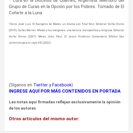
* Cura en la Diócesis de Quilmes, Argentina. Miembro del
Grupo de Curas en la Opción por los Pobres. Tomado de El
Cohete a la Luna
1
Sicre, José Luis. El Evangelio de Mateo, un drama con final feliz. Editorial Verbo Divino
(2019). Carter, Warren. Mateo y los márgenes: una lectura sociopolítica y religiosa. Editorial
Verbo Divino, (2007). Meier, John Paul. El Jesús Histórico. Comentario Bíblico San
Jerónimo para el siglo XXI (2022)
(Síganos en
Twitter
y
Facebook
)
INGRESE AQUÍ POR MÁS CONTENIDOS EN PORTADA
Las notas aquí firmadas reflejan exclusivamente la opinión
de los autores.
Otros artículos del mismo autor: