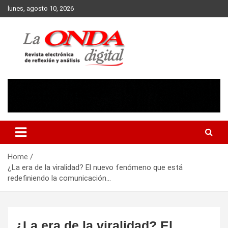
Skip
lunes, agosto 10, 2026
to
content
Revista electronica de reflexion y analisis
Home
¿La era de la viralidad? El nuevo fenómeno que está
redefiniendo la comunicación…
¿La era de la viralidad? El