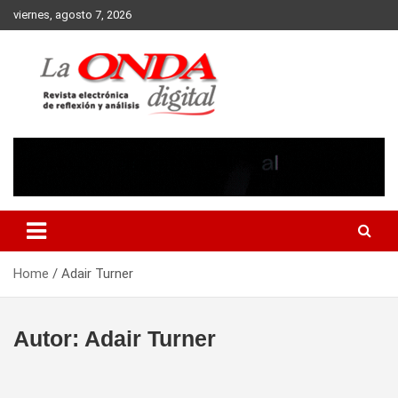
Skip
viernes, agosto 7, 2026
to
content
Revista electronica de reflexion y analisis
Home
Adair Turner
Autor:
Adair Turner