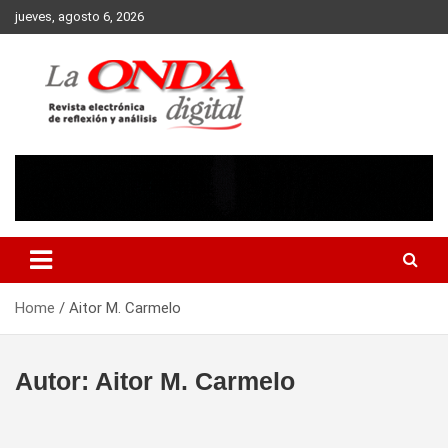
Skip
jueves, agosto 6, 2026
to
content
Revista electronica de reflexion y analisis
Home
Aitor M. Carmelo
Autor:
Aitor M. Carmelo