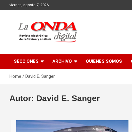
Skip
viernes, agosto 7, 2026
to
content
Revista electronica de reflexion y analisis
SECCIONES
ARCHIVO
QUIENES SOMOS
Home
David E. Sanger
Autor:
David E. Sanger