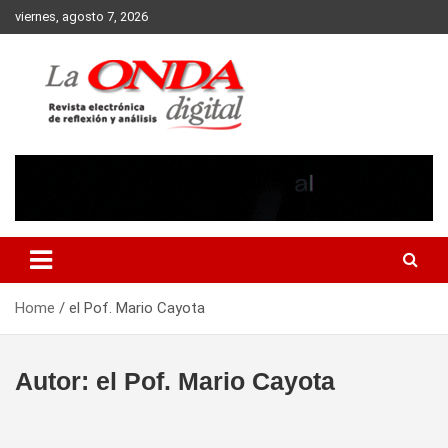
Skip
viernes, agosto 7, 2026
to
content
Revista electronica de reflexion y analisis
Home
el Pof. Mario Cayota
Autor:
el Pof. Mario Cayota