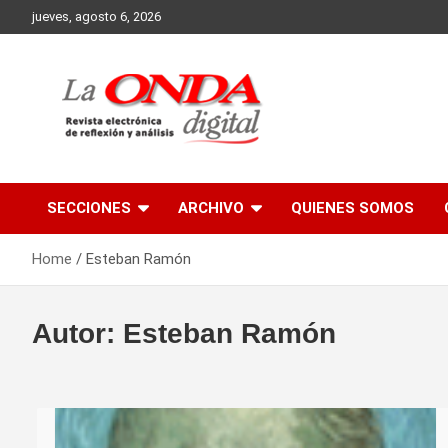
Skip
jueves, agosto 6, 2026
to
content
Revista electronica de reflexion y analisis
SECCIONES
ARCHIVO
QUIENES SOMOS
Home
Esteban Ramón
Autor:
Esteban Ramón