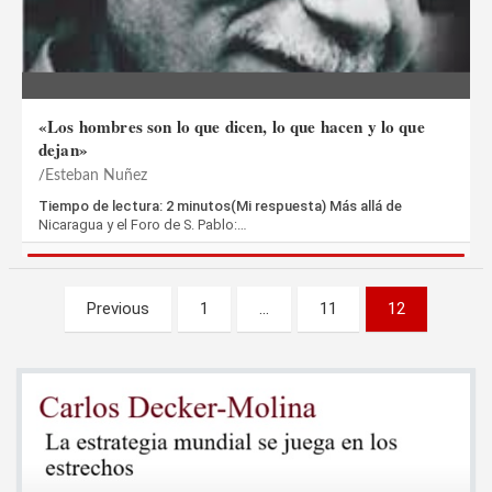
«Los hombres son lo que dicen, lo que hacen y lo que
dejan»
Esteban Nuñez
Tiempo de lectura: 2 minutos(Mi respuesta) Más allá de
Nicaragua y el Foro de S. Pablo:…
Paginación
Previous
1
…
11
12
de
entradas