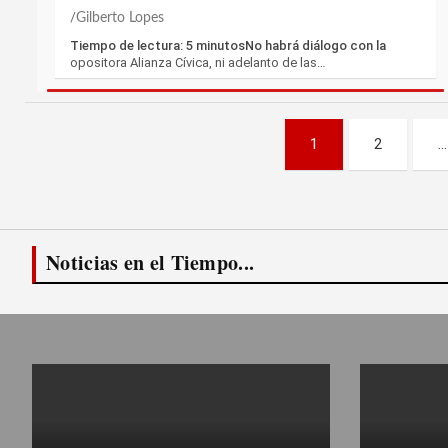
Gilberto Lopes
Tiempo de lectura: 5 minutosNo habrá diálogo con la
opositora Alianza Cívica, ni adelanto de las…
Paginación
1
2
…
de
entradas
Noticias en el Tiempo...