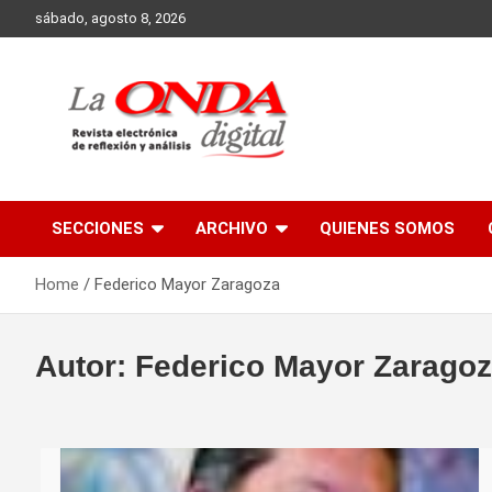
Skip
sábado, agosto 8, 2026
to
content
Revista electronica de reflexion y analisis
SECCIONES
ARCHIVO
QUIENES SOMOS
Home
Federico Mayor Zaragoza
Autor:
Federico Mayor Zarago