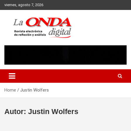
Skip
viernes, agosto 7, 2026
to
content
Revista electronica de reflexion y analisis
Home
Justin Wolfers
Autor:
Justin Wolfers