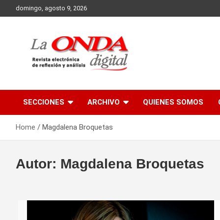
Skip
domingo, agosto 9, 2026
to
content
Revista electronica de reflexion y analisis
SECCIONES
ARCHIVO
QUIENES SOMOS
Home
Magdalena Broquetas
Autor:
Magdalena Broquetas