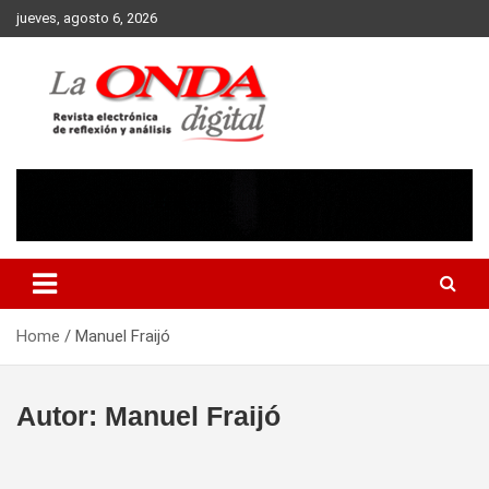
Skip
jueves, agosto 6, 2026
to
content
Revista electronica de reflexion y analisis
Home
Manuel Fraijó
Autor:
Manuel Fraijó