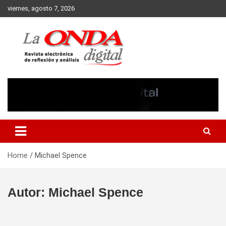
Skip
viernes, agosto 7, 2026
to
content
Revista electronica de reflexion y analisis
Home
Michael Spence
Autor:
Michael Spence