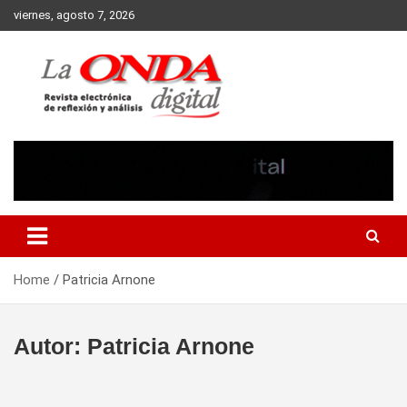
Skip
viernes, agosto 7, 2026
to
content
Revista electronica de reflexion y analisis
Home
Patricia Arnone
Autor:
Patricia Arnone