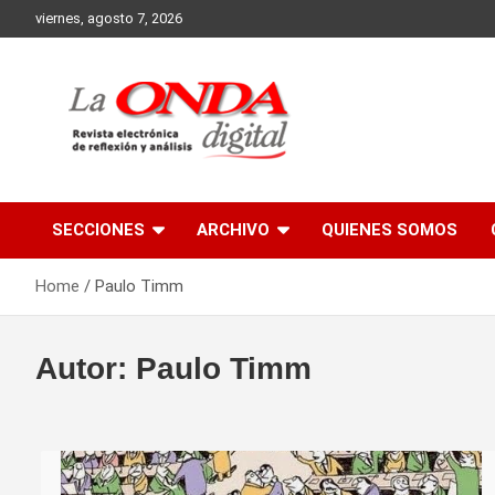
Skip
viernes, agosto 7, 2026
to
content
Revista electronica de reflexion y analisis
SECCIONES
ARCHIVO
QUIENES SOMOS
Home
Paulo Timm
Autor:
Paulo Timm