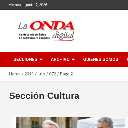
Skip
viernes, agosto 7, 2026
to
content
Revista electronica de reflexion y analisis
SECCIONES
ARCHIVO
QUIENES SOMOS
Home
2018
julio
872
Page 2