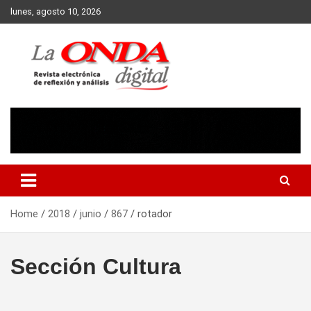
Skip
lunes, agosto 10, 2026
to
content
Revista electronica de reflexion y analisis
Home
2018
junio
867
rotador