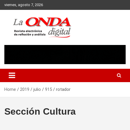
Skip
viernes, agosto 7, 2026
to
content
Revista electronica de reflexion y analisis
Home
2019
julio
915
rotador